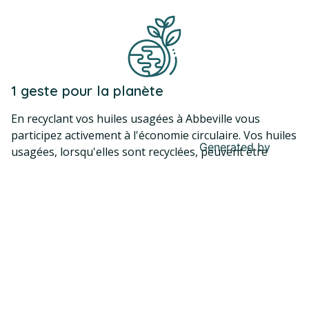
1 geste pour la planète
En recyclant vos huiles usagées à Abbeville vous
participez activement à l'économie circulaire. Vos huiles
Generated by
MPG
usagées, lorsqu'elles sont recyclées, peuvent être
transformées en biocarburants ou en produits pour
d'autres utilisations industrielles. Cela réduit ainsi le
besoin de nouvelles matières premières et soutient
une économie plus durable.