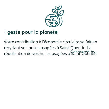
1 geste pour la planète
Votre contribution à l'économie circulaire se fait en
recyclant vos huiles usagées à Saint-Quentin. La
Generated by
MPG
réutilisation de vos huiles usagées à Saint-Quentin
permet leur transformation en biocarburants ou en
produits de base pour divers usages industriels. Cela
réduit ainsi le besoin de nouvelles matières premières
et soutient une économie plus durable.