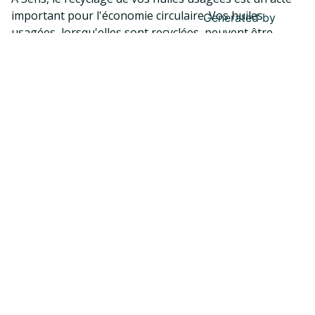
important pour l'économie circulaire. Vos huiles
Generated by
MPG
usagées, lorsqu'elles sont recyclées, peuvent être
transformées en biocarburants ou en produits pour
d'autres utilisations industrielles. En réduisant le
besoin de nouvelles matières premières, vous
participez à une économie circulaire plus durable.
1 geste pour l’économie circulaire
En recyclant vos huiles usagées à Sens, vous
contribuez à la protection de l'environnement. Si elles
ne sont pas correctement éliminées, les huiles usagées
peuvent contaminer les sols et les eaux. En utilisant