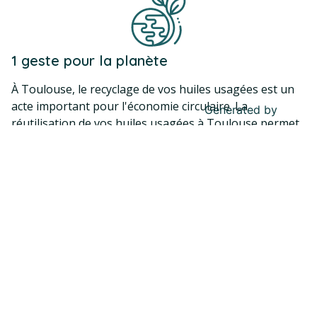
1 geste pour la planète
À Toulouse, le recyclage de vos huiles usagées est un
acte important pour l'économie circulaire. La
Generated by
MPG
réutilisation de vos huiles usagées à Toulouse permet
leur transformation en biocarburants ou en produits
de base pour divers usages industriels. Ainsi, vous
contribuez à réduire le besoin de nouvelles matières
premières et soutenez une économie plus circulaire.