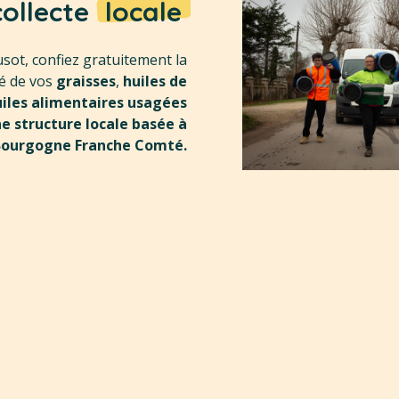
collecte
locale
sot, confiez gratuitement la
té de vos
graisses
,
huiles de
iles alimentaires usagées
ne structure locale basée à
 Bourgogne Franche Comté.