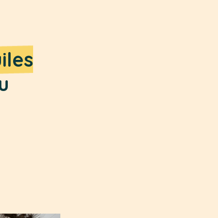
iles
u