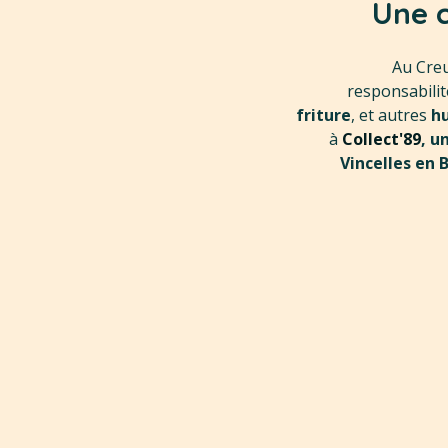
Une 
Au Creu
responsabili
friture
, et autres
hu
à
Collect'89
, u
Vincelles en