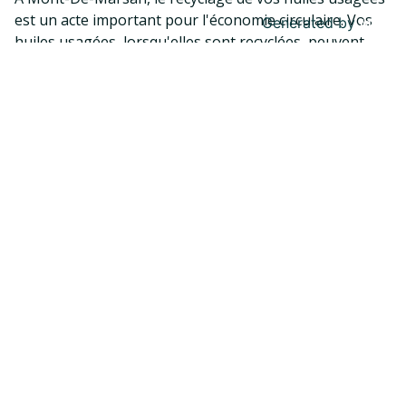
est un acte important pour l'économie circulaire. Vos
Generated by
MPG
huiles usagées, lorsqu'elles sont recyclées, peuvent
être transformées en biocarburants ou en produits
pour d'autres utilisations industrielles. En réduisant le
besoin de nouvelles matières premières, vous
participez à une économie circulaire plus durable.
1 geste pour l’économie circulaire
En apportant vos huiles usagées à Mont-de-Marsan,
vous faites un geste pour la planète. Les huiles
usagées peuvent polluer les sols et les eaux si elles ne
sont pas correctement éliminées. En les apportant à