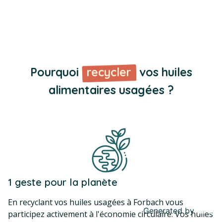
Pourquoi
recycler
vos huiles
alimentaires usagées ?
1 geste pour la planète
En recyclant vos huiles usagées à Forbach vous
Generated by
MPG
participez activement à l'économie circulaire. Vos huiles