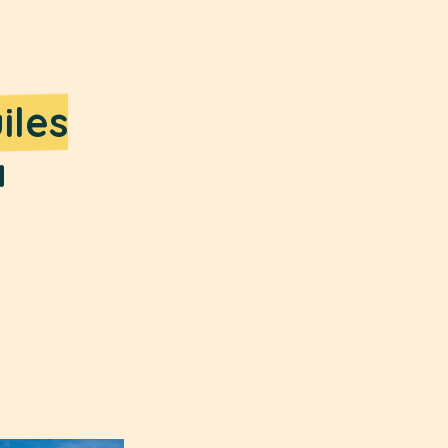
iles
à