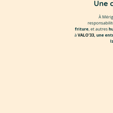
Une 
À Mérig
responsabili
friture
, et autres
hu
à
VALO'33
, une ent
I